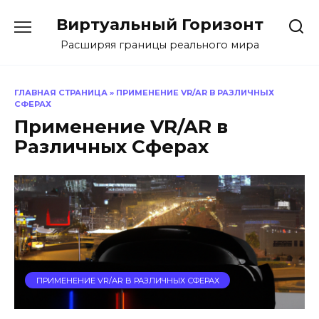
Перейти
Виртуальный Горизонт
к
содержанию
Расширяя границы реального мира
ГЛАВНАЯ СТРАНИЦА
»
ПРИМЕНЕНИЕ VR/AR В РАЗЛИЧНЫХ
СФЕРАХ
Применение VR/AR в
Различных Сферах
ПРИМЕНЕНИЕ VR/AR В РАЗЛИЧНЫХ СФЕРАХ