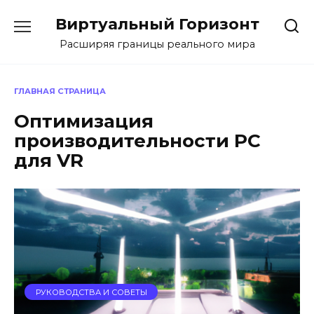
Перейти
Виртуальный Горизонт
к
содержанию
Расширяя границы реального мира
ГЛАВНАЯ СТРАНИЦА
Оптимизация
производительности PC
для VR
РУКОВОДСТВА И СОВЕТЫ