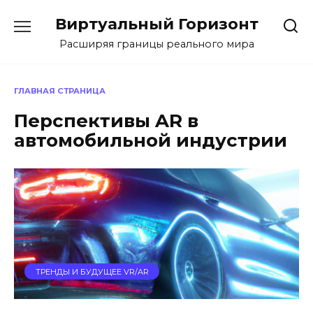
Перейти
Виртуальный Горизонт
к
содержанию
Расширяя границы реального мира
ГЛАВНАЯ СТРАНИЦА
Перспективы AR в
автомобильной индустрии
ТРЕНДЫ И БУДУЩЕЕ VR/AR