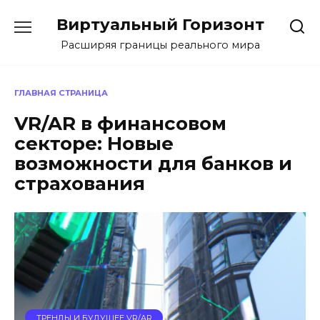
Перейти
Виртуальный Горизонт
к
содержанию
Расширяя границы реального мира
ГЛАВНАЯ СТРАНИЦА
VR/AR в финансовом
секторе: Новые
возможности для банков и
страхования
ТРЕНДЫ И БУДУЩЕЕ VR/AR